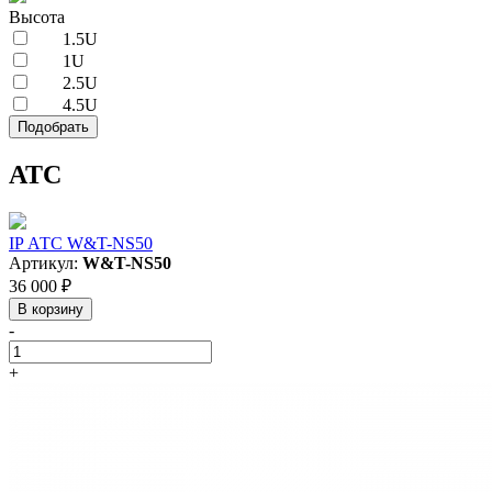
Высота
1.5U
1U
2.5U
4.5U
АТС
IP АТС W&T-NS50
Артикул:
W&T-NS50
36 000 ₽
В корзину
-
+