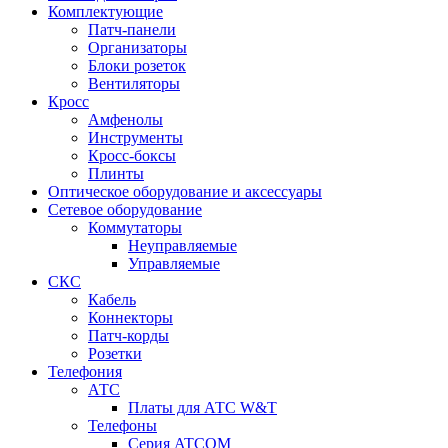
Комплектующие
Патч-панели
Организаторы
Блоки розеток
Вентиляторы
Кросс
Амфенолы
Инструменты
Кросс-боксы
Плинты
Оптическое оборудование и аксессуары
Сетевое оборудование
Коммутаторы
Неуправляемые
Управляемые
СКС
Кабель
Коннекторы
Патч-корды
Розетки
Телефония
АТС
Платы для АТС W&T
Телефоны
Серия ATCOM