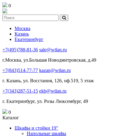
0
Москва
Казань
Екатеринбург
+7(495)788-81-36
sale@wtlan.ru
г.Москва, ул.Большая Новодмитровская, д.49
+7(843)514-77-77
kazan@wtlan.ru
г. Казань, ул. Восстания, 126, оф.519, 5 этаж
+7(343)287-51-15
ekb@wtlan.ru
г. Екатеринбург, ул. Розы Люксембург, 49
0
Каталог
Шкафы и стойки 19"
Напольные шкафы