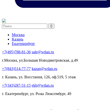
Москва
Казань
Екатеринбург
+7(495)788-81-36
sale@wtlan.ru
г.Москва, ул.Большая Новодмитровская, д.49
+7(843)514-77-77
kazan@wtlan.ru
г. Казань, ул. Восстания, 126, оф.519, 5 этаж
+7(343)287-51-15
ekb@wtlan.ru
г. Екатеринбург, ул. Розы Люксембург, 49