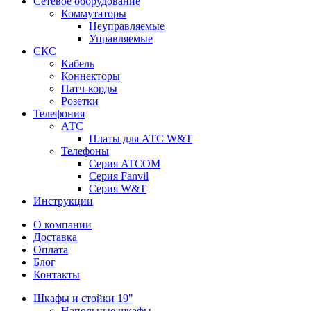
Сетевое оборудование
Коммутаторы
Неуправляемые
Управляемые
СКС
Кабель
Коннекторы
Патч-корды
Розетки
Телефония
АТС
Платы для АТС W&T
Телефоны
Серия ATCOM
Серия Fanvil
Серия W&T
Инструкции
О компании
Доставка
Оплата
Блог
Контакты
Шкафы и стойки 19"
Напольные шкафы