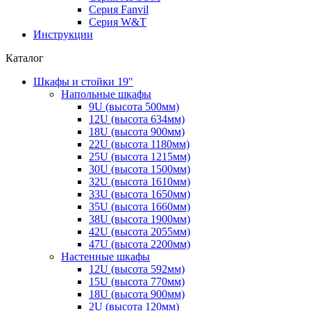
Серия Fanvil
Серия W&T
Инструкции
Каталог
Шкафы и стойки 19"
Напольные шкафы
9U (высота 500мм)
12U (высота 634мм)
18U (высота 900мм)
22U (высота 1180мм)
25U (высота 1215мм)
30U (высота 1500мм)
32U (высота 1610мм)
33U (высота 1650мм)
35U (высота 1660мм)
38U (высота 1900мм)
42U (высота 2055мм)
47U (высота 2200мм)
Настенные шкафы
12U (высота 592мм)
15U (высота 770мм)
18U (высота 900мм)
2U (высота 120мм)