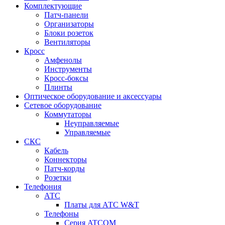
Комплектующие
Патч-панели
Организаторы
Блоки розеток
Вентиляторы
Кросс
Амфенолы
Инструменты
Кросс-боксы
Плинты
Оптическое оборудование и аксессуары
Сетевое оборудование
Коммутаторы
Неуправляемые
Управляемые
СКС
Кабель
Коннекторы
Патч-корды
Розетки
Телефония
АТС
Платы для АТС W&T
Телефоны
Серия ATCOM