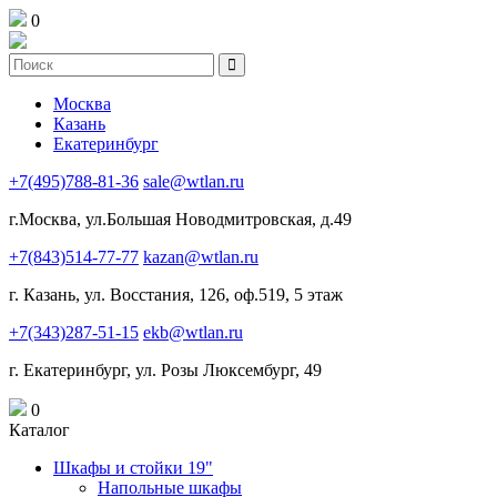
0
Москва
Казань
Екатеринбург
+7(495)788-81-36
sale@wtlan.ru
г.Москва, ул.Большая Новодмитровская, д.49
+7(843)514-77-77
kazan@wtlan.ru
г. Казань, ул. Восстания, 126, оф.519, 5 этаж
+7(343)287-51-15
ekb@wtlan.ru
г. Екатеринбург, ул. Розы Люксембург, 49
0
Каталог
Шкафы и стойки 19"
Напольные шкафы