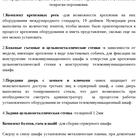
покраски порошковая.
1.
Комплект крепежных реек -
для возможности крепления на них
оборудования международного стандарта, 19 дюймов. Нумерация реек
выполнена по количеству юнитов, чтобы можно было ориентироваться в
процессе крепления оборудования и иметь представление, сколько еще на
нее можно установить.
2.
Боковые съемные
и цельнометаллические стенки
-в зависимости от
модели, имеющие крепление в виде пластиковых собачек, для фиксации на
конструктиве телекоммуникационного шкафа и отверстия для крепления
цельнометаллической стенки к конструктиву телекоммуникационного
шкафа.
3.
Передняя дверь с замком и ключами
-замок защищает от
нежелательного доступа третьих лиц в серверный шкаф, а сама дверь
выполнена из тонированного стекла, что дает возможность при
необходимости смотреть администратору за процессом работы
установленного оборудования не открывая телекоммуникационный шкаф.
4.
Задняя цельнометаллическая стенка
-толщиной 1.2мм
Комплект болтов, гаек и шайб
-для сборки серверного шкафа.
Сверху и снизу шкафа установлены металлические планки, при демонтаже