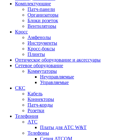
Комплектующие
Патч-панели
Организаторы
Блоки розеток
Вентиляторы
Кросс
Амфенолы
Инструменты
Кросс-боксы
Плинты
Оптическое оборудование и аксессуары
Сетевое оборудование
Коммутаторы
Неуправляемые
Управляемые
СКС
Кабель
Коннекторы
Патч-корды
Розетки
Телефония
АТС
Платы для АТС W&T
Телефоны
Серия ATCOM