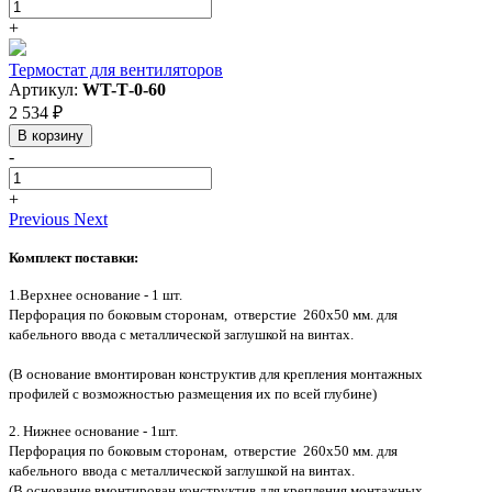
+
Термостат для вентиляторов
Артикул:
WT-Т-0-60
2 534 ₽
В корзину
-
+
Previous
Next
Комплект поставки:
1.Верхнее основание - 1 шт.
Перфорация по боковым сторонам, отверстие 260х50 мм. для
кабельного
ввода
с металлической заглушкой на винтах
.
(В основание вмонтирован конструктив для крепления монтажных
профилей с
возможностью размещения их по всей глубине)
2. Нижнее основание - 1шт.
Перфорация по боковым сторонам, отверстие 260х50 мм. для
кабельного
ввода
с металлической заглушкой на винтах
.
(В основание вмонтирован конструктив для крепления монтажных