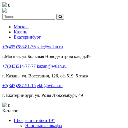
0
Москва
Казань
Екатеринбург
+7(495)788-81-36
sale@wtlan.ru
г.Москва, ул.Большая Новодмитровская, д.49
+7(843)514-77-77
kazan@wtlan.ru
г. Казань, ул. Восстания, 126, оф.519, 5 этаж
+7(343)287-51-15
ekb@wtlan.ru
г. Екатеринбург, ул. Розы Люксембург, 49
0
Каталог
Шкафы и стойки 19"
Напольные шкафы