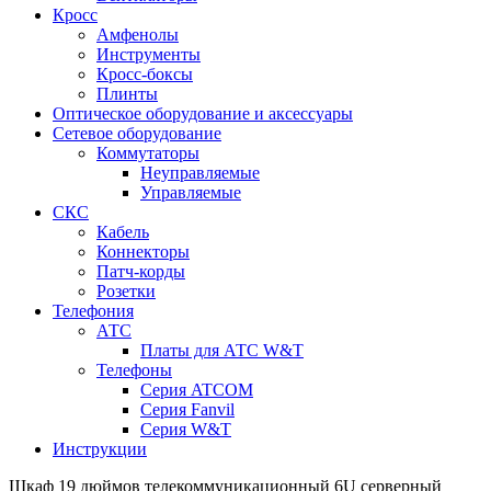
Кросс
Амфенолы
Инструменты
Кросс-боксы
Плинты
Оптическое оборудование и аксессуары
Сетевое оборудование
Коммутаторы
Неуправляемые
Управляемые
СКС
Кабель
Коннекторы
Патч-корды
Розетки
Телефония
АТС
Платы для АТС W&T
Телефоны
Серия ATCOM
Серия Fanvil
Серия W&T
Инструкции
Шкаф 19 дюймов телекоммуникационный 6U серверный