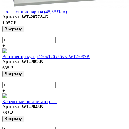
Полка стационарная (48,5*31см)
Артикул:
WT-2077A-G
1 057 ₽
В корзину
-
+
Вентилятор кулер 120х120х25мм WT-2093B
Артикул:
WT-2093B
638 ₽
В корзину
-
+
Кабельный организатор 1U
Артикул:
WT-2048B
563 ₽
В корзину
-