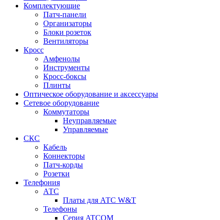
Комплектующие
Патч-панели
Организаторы
Блоки розеток
Вентиляторы
Кросс
Амфенолы
Инструменты
Кросс-боксы
Плинты
Оптическое оборудование и аксессуары
Сетевое оборудование
Коммутаторы
Неуправляемые
Управляемые
СКС
Кабель
Коннекторы
Патч-корды
Розетки
Телефония
АТС
Платы для АТС W&T
Телефоны
Серия ATCOM