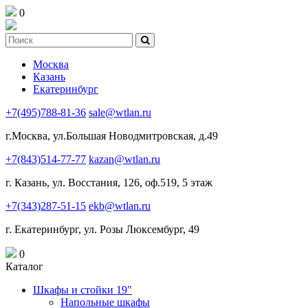
0
Москва
Казань
Екатеринбург
+7(495)788-81-36
sale@wtlan.ru
г.Москва, ул.Большая Новодмитровская, д.49
+7(843)514-77-77
kazan@wtlan.ru
г. Казань, ул. Восстания, 126, оф.519, 5 этаж
+7(343)287-51-15
ekb@wtlan.ru
г. Екатеринбург, ул. Розы Люксембург, 49
0
Каталог
Шкафы и стойки 19"
Напольные шкафы