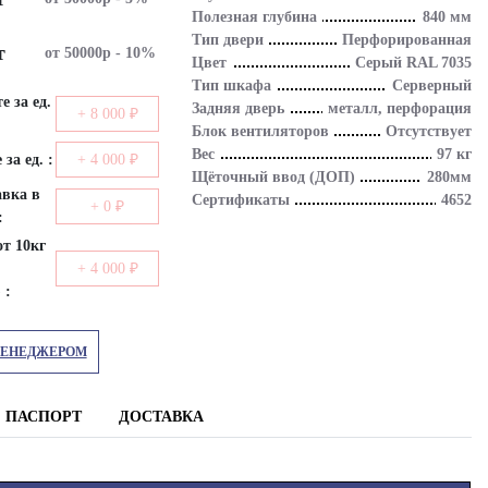
Полезная глубина
840 мм
Тип двери
Перфорированная
т
от 50000р - 10%
Цвет
Серый RAL 7035
Тип шкафа
Серверный
е за ед.
Задняя дверь
металл, перфорация
+ 8 000 ₽
Блок вентиляторов
Отсутствует
Вес
97 кг
за ед. :
+ 4 000 ₽
Щёточный ввод (ДОП)
280мм
авка в
Сертификаты
4652
+ 0 ₽
:
от 10кг
+ 4 000 ₽
 :
МЕНЕДЖЕРОМ
ПАСПОРТ
ДОСТАВКА