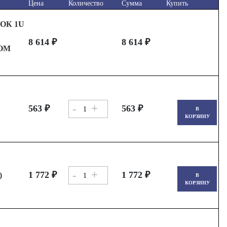
Цена
Количество
Сумма
Купить
ОК 1U
8 614 ₽
8 614 ₽
ОМ
-
+
563 ₽
563 ₽
В
КОРЗИНУ
-
+
1 772 ₽
1 772 ₽
)
В
КОРЗИНУ