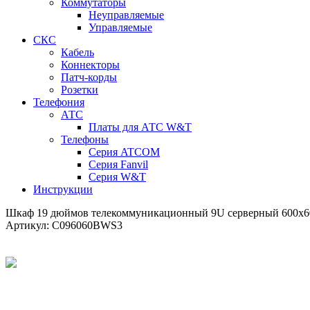
Коммутаторы
Неуправляемые
Управляемые
СКС
Кабель
Коннекторы
Патч-корды
Розетки
Телефония
АТС
Платы для АТС W&T
Телефоны
Серия ATCOM
Серия Fanvil
Серия W&T
Инструкции
Шкаф 19 дюймов телекоммуникационный 9U серверный 600х
Артикул:
C096060BWS3