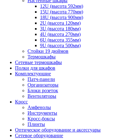
Настенные шкафы
12U (высота 592мм)
15U (высота 770мм)
18U (высота 900мм)
2U (высота 120мм)
3U (высота 180мм)
4U (высота 270мм)
6U (высота 355мм)
9U (высота 500мм)
Стойки 19 дюймов
Термошкафы
Сетевые термошкафы
Полки для шкафов
Комплектующие
Патч-панели
Организаторы
Блоки розеток
Вентиляторы
Кросс
Амфенолы
Инструменты
Кросс-боксы
Плинты
Оптическое оборудование и аксессуары
Сетевое оборудование