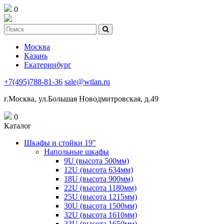
0
Москва
Казань
Екатеринбург
+7(495)788-81-36
sale@wtlan.ru
г.Москва, ул.Большая Новодмитровская, д.49
0
Каталог
Шкафы и стойки 19"
Напольные шкафы
9U (высота 500мм)
12U (высота 634мм)
18U (высота 900мм)
22U (высота 1180мм)
25U (высота 1215мм)
30U (высота 1500мм)
32U (высота 1610мм)
33U (высота 1650мм)