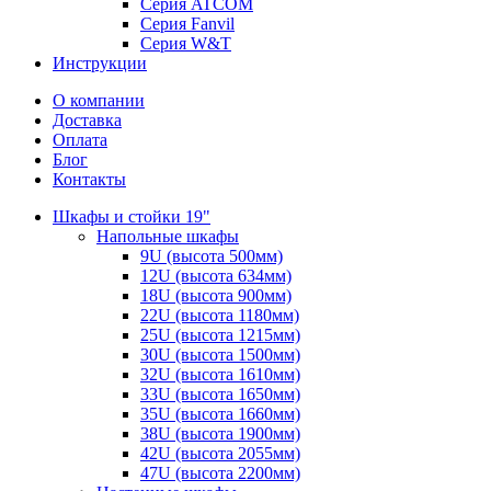
Серия ATCOM
Серия Fanvil
Серия W&T
Инструкции
О компании
Доставка
Оплата
Блог
Контакты
Шкафы и стойки 19"
Напольные шкафы
9U (высота 500мм)
12U (высота 634мм)
18U (высота 900мм)
22U (высота 1180мм)
25U (высота 1215мм)
30U (высота 1500мм)
32U (высота 1610мм)
33U (высота 1650мм)
35U (высота 1660мм)
38U (высота 1900мм)
42U (высота 2055мм)
47U (высота 2200мм)