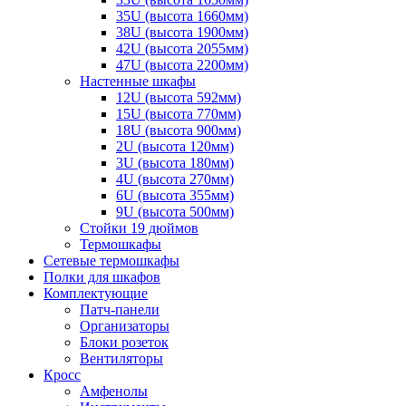
35U (высота 1660мм)
38U (высота 1900мм)
42U (высота 2055мм)
47U (высота 2200мм)
Настенные шкафы
12U (высота 592мм)
15U (высота 770мм)
18U (высота 900мм)
2U (высота 120мм)
3U (высота 180мм)
4U (высота 270мм)
6U (высота 355мм)
9U (высота 500мм)
Стойки 19 дюймов
Термошкафы
Сетевые термошкафы
Полки для шкафов
Комплектующие
Патч-панели
Организаторы
Блоки розеток
Вентиляторы
Кросс
Амфенолы