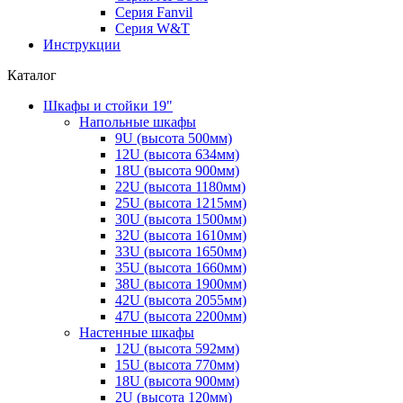
Серия Fanvil
Серия W&T
Инструкции
Каталог
Шкафы и стойки 19"
Напольные шкафы
9U (высота 500мм)
12U (высота 634мм)
18U (высота 900мм)
22U (высота 1180мм)
25U (высота 1215мм)
30U (высота 1500мм)
32U (высота 1610мм)
33U (высота 1650мм)
35U (высота 1660мм)
38U (высота 1900мм)
42U (высота 2055мм)
47U (высота 2200мм)
Настенные шкафы
12U (высота 592мм)
15U (высота 770мм)
18U (высота 900мм)
2U (высота 120мм)