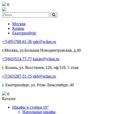
0
Москва
Казань
Екатеринбург
+7(495)788-81-36
sale@wtlan.ru
г.Москва, ул.Большая Новодмитровская, д.49
+7(843)514-77-77
kazan@wtlan.ru
г. Казань, ул. Восстания, 126, оф.519, 5 этаж
+7(343)287-51-15
ekb@wtlan.ru
г. Екатеринбург, ул. Розы Люксембург, 49
0
Каталог
Шкафы и стойки 19"
Напольные шкафы