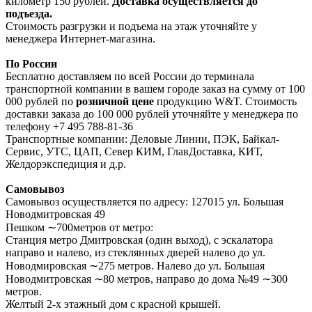
километр 150 рублей.
Доставка осуществляется до
подъезда.
Стоимость разгрузки и подъема на этаж уточняйте у
менеджера Интернет-магазина.
По России
Бесплатно доставляем по всей России до терминала
транспортной компании в вашем городе заказ на сумму от 100
000 рублей по
розничной цене
продукцию W&T. Стоимость
доставки заказа до 100 000 рублей уточняйте у менеджера по
телефону +7 495 788-81-36
Транспортные компании: Деловые Линии, ПЭК, Байкал-
Сервис, УТС, ЦАП, Север КИМ, ГлавДоставка, КИТ,
Желдорэкспедиция и д.р.
Самовывоз
Самовывоз осуществляется по адресу: 127015 ул. Большая
Новодмитровская 49
Пешком ∼700метров от метро:
Станция метро Дмитровская (один выход), с эскалатора
направо и налево, из стеклянных дверей налево до ул.
Новодмировская ∼275 метров. Налево до ул. Большая
Новодмитровская ∼80 метров, направо до дома №49 ∼300
метров.
Желтый 2-х этажный дом с красной крышей.