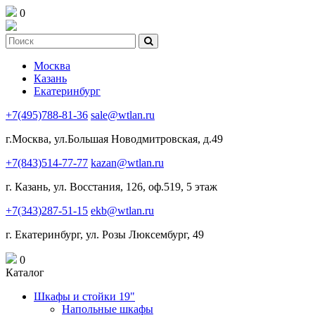
0
Москва
Казань
Екатеринбург
+7(495)788-81-36
sale@wtlan.ru
г.Москва, ул.Большая Новодмитровская, д.49
+7(843)514-77-77
kazan@wtlan.ru
г. Казань, ул. Восстания, 126, оф.519, 5 этаж
+7(343)287-51-15
ekb@wtlan.ru
г. Екатеринбург, ул. Розы Люксембург, 49
0
Каталог
Шкафы и стойки 19"
Напольные шкафы