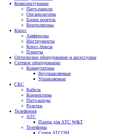
Комплектующие
Патч-панели
Организаторы
Блоки розеток
Вентиляторы
Кросс
Амфенолы
Инструменты
Кросс-боксы
Плинты
Оптическое оборудование и аксессуары
Сетевое оборудование
Коммутаторы
Неуправляемые
Управляемые
СКС
Кабель
Коннекторы
Патч-корды
Розетки
Телефония
АТС
Платы для АТС W&T
Телефоны
Серия ATCOM