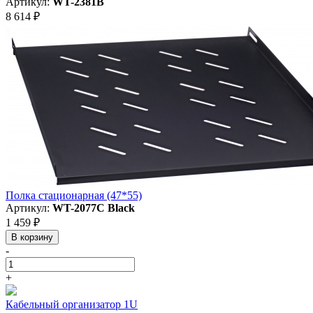
Артикул:
WT-2381B
8 614 ₽
Полка стационарная (47*55)
Артикул:
WT-2077C Black
1 459 ₽
В корзину
-
+
Кабельный организатор 1U