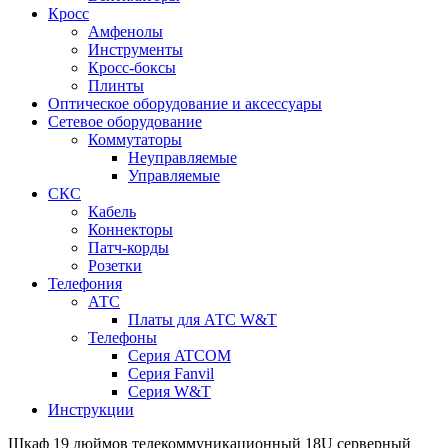
Кросс
Амфенолы
Инструменты
Кросс-боксы
Плинты
Оптическое оборудование и аксессуары
Сетевое оборудование
Коммутаторы
Неуправляемые
Управляемые
СКС
Кабель
Коннекторы
Патч-корды
Розетки
Телефония
АТС
Платы для АТС W&T
Телефоны
Серия ATCOM
Серия Fanvil
Серия W&T
Инструкции
Шкаф 19 дюймов телекоммуникационный 18U серверный