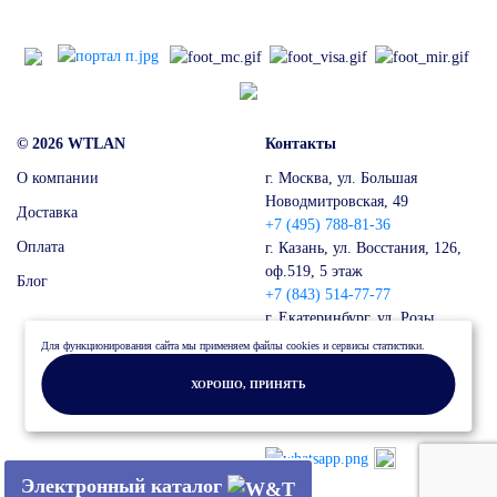
© 2026 WTLAN
Контакты
О компании
г. Москва, ул. Большая
Новодмитровская, 49
Доставка
+7 (495) 788-81-36
Оплата
г. Казань, ул. Восстания, 126,
оф.519, 5 этаж
Блог
+7 (843) 514-77-77
г. Екатеринбург, ул. Розы
Люксембург, 49
Для функционирования сайта мы применяем файлы cookies и сервисы статистики.
+7 (343) 287-51-15
ХОРОШО, ПРИНЯТЬ
sale@wtlan.ru
Электронный каталог