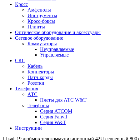
Кросс
Амфенолы
Инструменты
Кросс-боксы
Плинты
Оптическое оборудование и аксессуары
Сетевое оборудование
Коммутаторы
Неуправляемые
Управляемые
СКС
Кабель
Коннекторы
Патч-корды
Розетки
Телефония
АТС
Платы для АТС W&T
Телефоны
Серия ATCOM
Серия Fanvil
Серия W&T
Инструкции
Шкаф 19 дюймов телекоммуникационный 42U серверный 80