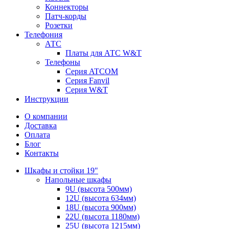
Коннекторы
Патч-корды
Розетки
Телефония
АТС
Платы для АТС W&T
Телефоны
Серия ATCOM
Серия Fanvil
Серия W&T
Инструкции
О компании
Доставка
Оплата
Блог
Контакты
Шкафы и стойки 19"
Напольные шкафы
9U (высота 500мм)
12U (высота 634мм)
18U (высота 900мм)
22U (высота 1180мм)
25U (высота 1215мм)