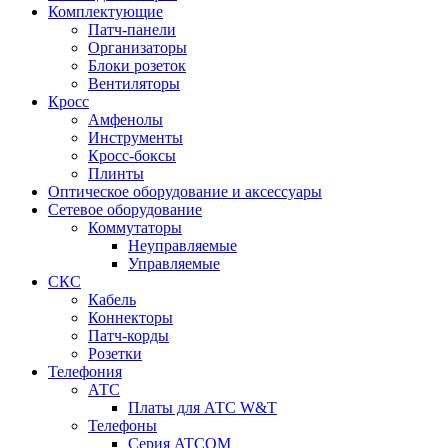
Комплектующие
Патч-панели
Организаторы
Блоки розеток
Вентиляторы
Кросс
Амфенолы
Инструменты
Кросс-боксы
Плинты
Оптическое оборудование и аксессуары
Сетевое оборудование
Коммутаторы
Неуправляемые
Управляемые
СКС
Кабель
Коннекторы
Патч-корды
Розетки
Телефония
АТС
Платы для АТС W&T
Телефоны
Серия ATCOM