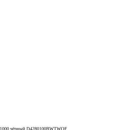
0х1000 чёрный D4280100BWTWOF