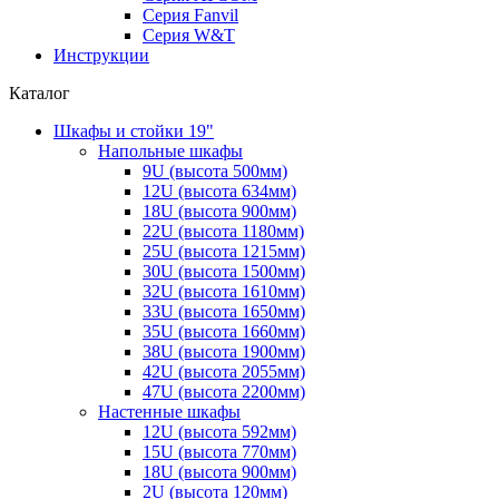
Серия Fanvil
Серия W&T
Инструкции
Каталог
Шкафы и стойки 19"
Напольные шкафы
9U (высота 500мм)
12U (высота 634мм)
18U (высота 900мм)
22U (высота 1180мм)
25U (высота 1215мм)
30U (высота 1500мм)
32U (высота 1610мм)
33U (высота 1650мм)
35U (высота 1660мм)
38U (высота 1900мм)
42U (высота 2055мм)
47U (высота 2200мм)
Настенные шкафы
12U (высота 592мм)
15U (высота 770мм)
18U (высота 900мм)
2U (высота 120мм)