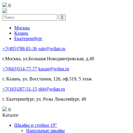
0
Москва
Казань
Екатеринбург
+7(495)788-81-36
sale@wtlan.ru
г.Москва, ул.Большая Новодмитровская, д.49
+7(843)514-77-77
kazan@wtlan.ru
г. Казань, ул. Восстания, 126, оф.519, 5 этаж
+7(343)287-51-15
ekb@wtlan.ru
г. Екатеринбург, ул. Розы Люксембург, 49
0
Каталог
Шкафы и стойки 19"
Напольные шкафы