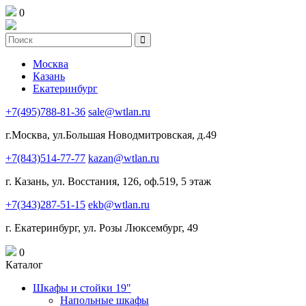
0
Москва
Казань
Екатеринбург
+7(495)788-81-36
sale@wtlan.ru
г.Москва, ул.Большая Новодмитровская, д.49
+7(843)514-77-77
kazan@wtlan.ru
г. Казань, ул. Восстания, 126, оф.519, 5 этаж
+7(343)287-51-15
ekb@wtlan.ru
г. Екатеринбург, ул. Розы Люксембург, 49
0
Каталог
Шкафы и стойки 19"
Напольные шкафы