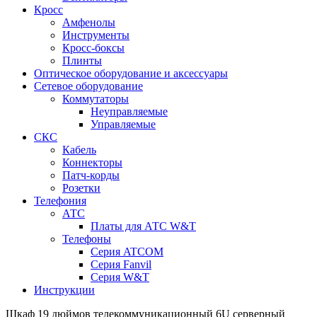
Кросс
Амфенолы
Инструменты
Кросс-боксы
Плинты
Оптическое оборудование и аксессуары
Сетевое оборудование
Коммутаторы
Неуправляемые
Управляемые
СКС
Кабель
Коннекторы
Патч-корды
Розетки
Телефония
АТС
Платы для АТС W&T
Телефоны
Серия ATCOM
Серия Fanvil
Серия W&T
Инструкции
Шкаф 19 дюймов телекоммуникационный 6U серверный