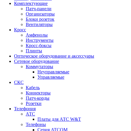
Комплектующие
Патч-панели
Организаторы
Блоки розеток
Вентиляторы
Кросс
Амфенолы
Инструменты
Кросс-боксы
Плинты
Оптическое оборудование и аксессуары
Сетевое оборудование
Коммутаторы
Неуправляемые
Управляемые
СКС
Кабель
Коннекторы
Патч-корды
Розетки
Телефония
АТС
Платы для АТС W&T
Телефоны
Серия ATCOM