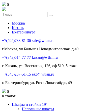
0
Москва
Казань
Екатеринбург
+7(495)788-81-36
sale@wtlan.ru
г.Москва, ул.Большая Новодмитровская, д.49
+7(843)514-77-77
kazan@wtlan.ru
г. Казань, ул. Восстания, 126, оф.519, 5 этаж
+7(343)287-51-15
ekb@wtlan.ru
г. Екатеринбург, ул. Розы Люксембург, 49
0
Каталог
Шкафы и стойки 19"
Напольные шкафы