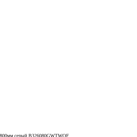
0x800мм серый B326080GWTWOF