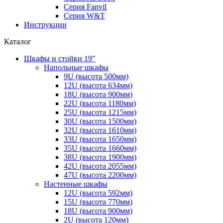
Серия Fanvil
Серия W&T
Инструкции
Каталог
Шкафы и стойки 19"
Напольные шкафы
9U (высота 500мм)
12U (высота 634мм)
18U (высота 900мм)
22U (высота 1180мм)
25U (высота 1215мм)
30U (высота 1500мм)
32U (высота 1610мм)
33U (высота 1650мм)
35U (высота 1660мм)
38U (высота 1900мм)
42U (высота 2055мм)
47U (высота 2200мм)
Настенные шкафы
12U (высота 592мм)
15U (высота 770мм)
18U (высота 900мм)
2U (высота 120мм)