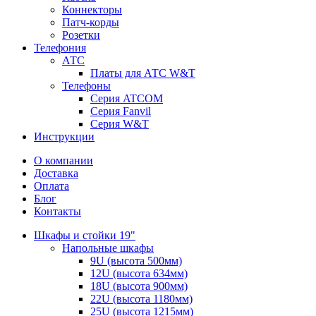
Коннекторы
Патч-корды
Розетки
Телефония
АТС
Платы для АТС W&T
Телефоны
Серия ATCOM
Серия Fanvil
Серия W&T
Инструкции
О компании
Доставка
Оплата
Блог
Контакты
Шкафы и стойки 19"
Напольные шкафы
9U (высота 500мм)
12U (высота 634мм)
18U (высота 900мм)
22U (высота 1180мм)
25U (высота 1215мм)