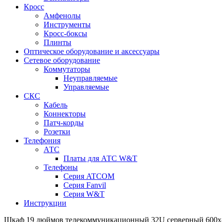
Кросс
Амфенолы
Инструменты
Кросс-боксы
Плинты
Оптическое оборудование и аксессуары
Сетевое оборудование
Коммутаторы
Неуправляемые
Управляемые
СКС
Кабель
Коннекторы
Патч-корды
Розетки
Телефония
АТС
Платы для АТС W&T
Телефоны
Серия ATCOM
Серия Fanvil
Серия W&T
Инструкции
Шкаф 19 дюймов телекоммуникационный 32U серверный 60