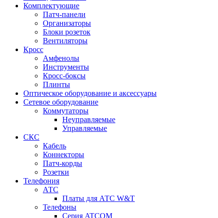
Комплектующие
Патч-панели
Организаторы
Блоки розеток
Вентиляторы
Кросс
Амфенолы
Инструменты
Кросс-боксы
Плинты
Оптическое оборудование и аксессуары
Сетевое оборудование
Коммутаторы
Неуправляемые
Управляемые
СКС
Кабель
Коннекторы
Патч-корды
Розетки
Телефония
АТС
Платы для АТС W&T
Телефоны
Серия ATCOM