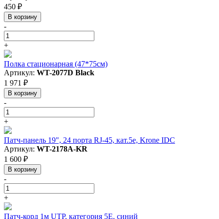
450 ₽
В корзину
-
+
Полка стационарная (47*75см)
Артикул:
WT-2077D Black
1 971 ₽
В корзину
-
+
Патч-панель 19", 24 порта RJ-45, кат.5e, Krone IDC
Артикул:
WT-2178A-KR
1 600 ₽
В корзину
-
+
Патч-корд 1м UTP, категория 5E, синий