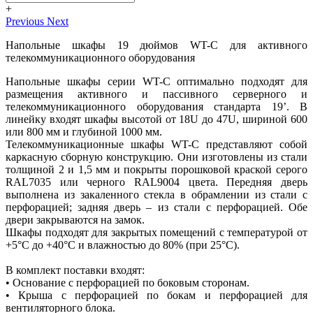
+
Previous
Next
Напольные шкафы 19 дюймов WT-С для активного
телекоммуникационного оборудования
Напольные шкафы серии WT-С оптимально подходят для
размещения активного и пассивного серверного и
телекоммуникационного оборудования стандарта 19’. В
линейку входят шкафы высотой от 18U до 47U, шириной 600
или 800 мм и глубиной 1000 мм.
Телекоммуникационные шкафы WT-С представляют собой
каркасную сборную конструкцию. Они изготовлены из стали
толщиной 2 и 1,5 мм и покрыты порошковой краской серого
RAL7035 или черного RAL9004 цвета. Передняя дверь
выполнена из закаленного стекла в обрамлении из стали с
перфорацией; задняя дверь – из стали с перфорацией. Обе
двери закрываются на замок.
Шкафы подходят для закрытых помещений с температурой от
+5°C до +40°C и влажностью до 80% (при 25°C).
В комплект поставки входят:
• Основание с перфорацией по боковым сторонам.
• Крыша с перфорацией по бокам и перфорацией для
вентиляторного блока.