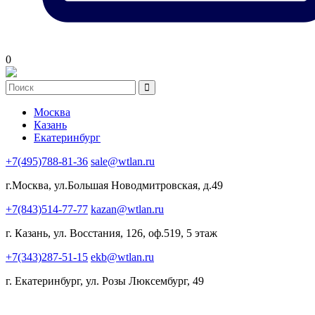
0
Москва
Казань
Екатеринбург
+7(495)788-81-36
sale@wtlan.ru
г.Москва, ул.Большая Новодмитровская, д.49
+7(843)514-77-77
kazan@wtlan.ru
г. Казань, ул. Восстания, 126, оф.519, 5 этаж
+7(343)287-51-15
ekb@wtlan.ru
г. Екатеринбург, ул. Розы Люксембург, 49