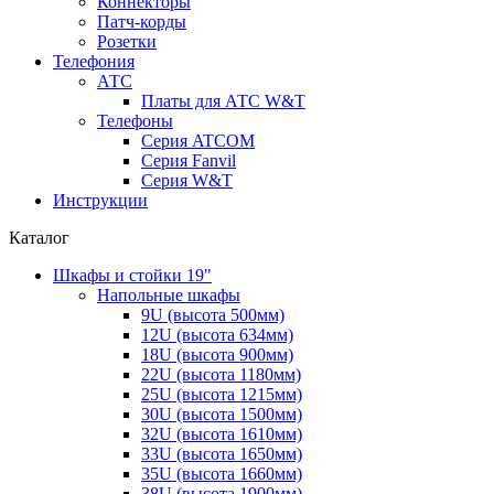
Коннекторы
Патч-корды
Розетки
Телефония
АТС
Платы для АТС W&T
Телефоны
Серия ATCOM
Серия Fanvil
Серия W&T
Инструкции
Каталог
Шкафы и стойки 19"
Напольные шкафы
9U (высота 500мм)
12U (высота 634мм)
18U (высота 900мм)
22U (высота 1180мм)
25U (высота 1215мм)
30U (высота 1500мм)
32U (высота 1610мм)
33U (высота 1650мм)
35U (высота 1660мм)
38U (высота 1900мм)