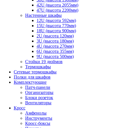
42U (высота 2055мм)
47U (высота 2200мм)
Настенные шкафы
12U (высота 592мм)
15U (высота 770мм)
18U (высота 900мм)
2U (высота 120мм)
3U (высота 180мм)
4U (высота 270мм)
6U (высота 355мм)
9U (высота 500мм)
Стойки 19 дюймов
Термошкафы
Сетевые термошкафы
Полки для шкафов
Комплектующие
Патч-панели
Организаторы
Блоки розеток
Вентиляторы
Кросс
Амфенолы
Инструменты
Кросс-боксы