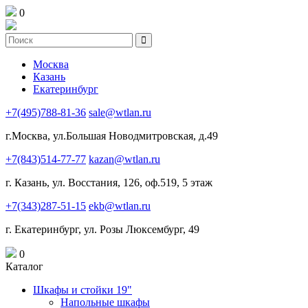
0
Москва
Казань
Екатеринбург
+7(495)788-81-36
sale@wtlan.ru
г.Москва, ул.Большая Новодмитровская, д.49
+7(843)514-77-77
kazan@wtlan.ru
г. Казань, ул. Восстания, 126, оф.519, 5 этаж
+7(343)287-51-15
ekb@wtlan.ru
г. Екатеринбург, ул. Розы Люксембург, 49
0
Каталог
Шкафы и стойки 19"
Напольные шкафы