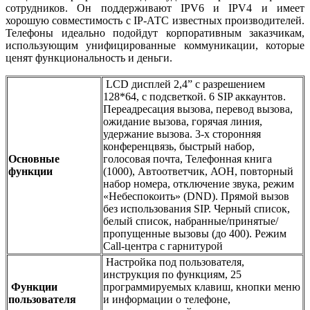
сотрудников. Он поддерживают IPV6 и IPV4 и имеет
хорошую совместимость с IP-АТС известных производителей.
Телефоны идеально подойдут корпоративным заказчикам,
использующим унифицированные коммуникации, которые
ценят функциональность и деньги.
LCD дисплей 2,4” с разрешением
128*64, с подсветкой. 6 SIP аккаунтов.
Переадресация вызова, перевод вызова,
ожидание вызова, горячая линия,
удержание вызова. 3-х сторонняя
конференцвязь, быстрый набор,
Основные
голосовая почта, Телефонная книга
функции
(1000), Автоответчик, АОН, повторный
набор номера, отключение звука, режим
«Heбеспокоить» (DND). Прямой вызов
без использования SIP. Черный список,
белый список, набранные/принятые/
пропущенные вызовы (до 400). Режим
Call-центра с гарнитурой
Настройка под пользователя,
инструкция по функциям, 25
Функции
программируемых клавиш, кнопки меню
пользователя
и информации о телефоне,