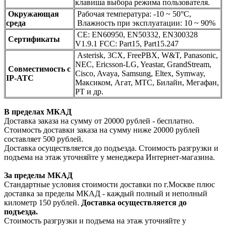
клавиша выбора режима пользователя.
Окружающая
Рабочая температура: -10 ~ 50°C,
среда
Влажность при эксплуатации: 10 ~ 90%
CE: EN60950, EN50332, EN300328
Сертификаты
V1.9.1 FCC: Part15, Part15.247
Asterisk, 3CX, FreePBX, W&T, Panasonic,
NEC, Ericsson-LG, Yeastar, GrandStream,
Совместимость с
Cisco, Avaya, Samsung, Eltex, Symway,
IP-АТС
Максиком, Агат, МТС, Билайн, Мегафан,
РТ и др.
В пределах МКАД
Доставка заказа на сумму от 20000 рублей - бесплатно.
Стоимость доставки заказа на сумму ниже 20000 рублей
составляет 500 рублей.
Доставка осуществляется до подъезда. Стоимость разгрузки и
подъема на этаж уточняйте у менеджера Интернет-магазина.
За пределы МКАД
Стандартные условия стоимости доставки по г.Москве плюс
доставка за пределы МКАД - каждый полный и неполный
километр 150 рублей.
Доставка осуществляется до
подъезда.
Стоимость разгрузки и подъема на этаж уточняйте у