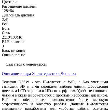
Цветной
Разрешение дисплея
128*64
Диагональ дисплея
2.4"
PoE
Есть
Сеть
2x10/100Мб
BLF-клавиши
3
Блок питания
Опционально
Связаться с менеджером
Описание товара
Характеристики
Доставка
Телефон D3SW - это IP-телефон c WiFi, с 6-ю учетными
записями SIP и 3-мя кнопками выбора линии. Оборудован
цветным LCD экраном и HD-спикерфоном. Удобные кнопки с
чётким нажатием сочетаются с простым неброским дизайном.
Всё это обеспечивает пользователю более высокую
эффективность и качество работы. Данные IP-телефоны
специально разработаны для удобства работы офисных