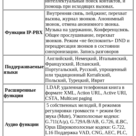
интеллектуальный поиск контактов, и
помощь при исходящих вызовах.
Внутренняя связь, пейджинг, перехват
вызова, журнал звонков. Анонимный
звонок, отмена анонимного звонка.
Музыка на удержании, Конференцсвязь.
Функции IP-PBX
Общее прослушивание, перехват
звонков. Режим «не беспокоить» DND и
переадресация звонков в состоянии
синхронизации. Запись разговоров
Английский, Немецкий, Итальянский,
Французский, Испанский,
Поддерживаемые
Португальский, Русский, упрощенный
языки
или традиционный Китайский,
Польский, Турецкий, Иврит
LDAP, удаленная телефонная книга в
Расширенные
формате XML, Action URL, Active URI,
функции
CSTA, Multicast paging
5 собственных мелодий, 8 режимов
регулировки громкости + режим без
звука (Mute), Узкополосные кодеки:
G.711(A/μ), G.729A/B/AB, G.726, iLBC,
Аудио функции
Opus Широкополосные кодеки: G.722,
L16 Поддержка VAD, CNG, AEC, PLC,