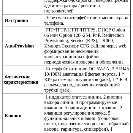
Поддержка блокировки телефона, режим
администратора / рейтинги
пользователей
Через web интерфейс или с меню экрана
Настройка
телефона.
FTP/TFTP/HTTP/HTTPS, DHCP Option
66 или Option 128~254, PnP, Redirection
Provisioning, Service (RPS), TR069,
AutoProvision
Импорт/Экспорт CFG файлов через web,
формирование нескольких
конфигурационных файлов,
периодическая проверка и обновление.
Интерфейс питания: DC 5V-1A, 2 * RJ45
10/100M адаптация Ethernet портов, 1 *
Физические
RJ9 разъем для наушников (jack), 1 * RJ9
характеристики
разъем для подключения телефонной
трубки (jack)
1 индикатор статуса линии, 2 кнопки
выбора линии, 4 программируемые
клавиши, 5 навигационных клавиш, 2
клавиши регулирования звука, 5
Кнопки
функциональных клавиш (голосовая
почта, отключение микрофона, обратный
вызова, гарнитура, спикерфон), 1