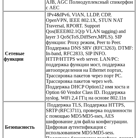
AJB, AGC Полнодуплексный спикерфон
с AEC
IPv4&IPv6, VlAN, LLDP, CDP,
OpenVPN, IEEE 802.1X, STUN NAT
Traversal, RPORT. Support
Qos(IEEE802.1Q/p VLAN tagging) and
layer 3 QoS(ToS,DiffServ,MPLS). SIP
функции: Proxy режим, Peer to Peer.
Поддержка DNS SRV (RFC3263). DTMF:
Сетевые
In-band, RFC2833, SIP INFO.
функции
HTTP/HTTPS web server. LAN/PC:
поддержка функции мост, поддержка
автоопределения на Ethernet портах,
Трассировка пакетов через порт PC.
Трассировка пакетов через web.
Поддержка DHCP Option12 имя хоста и
Option 60 Vendor Class ID. Поддержка
syslog. WiFi 2,4 ГГц на основе 802.11n
Поддержка TLS, Поддержка HTTPS,
SRTP (RFC3711), проверка подлинности
с помощью MD5/MD5-sses, AES
шифрование для файла конфигурации.
Безопасность
Цифровая аутентификация с
использованием MD5/MD5-sess.