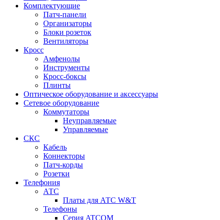
Комплектующие
Патч-панели
Организаторы
Блоки розеток
Вентиляторы
Кросс
Амфенолы
Инструменты
Кросс-боксы
Плинты
Оптическое оборудование и аксессуары
Сетевое оборудование
Коммутаторы
Неуправляемые
Управляемые
СКС
Кабель
Коннекторы
Патч-корды
Розетки
Телефония
АТС
Платы для АТС W&T
Телефоны
Серия ATCOM