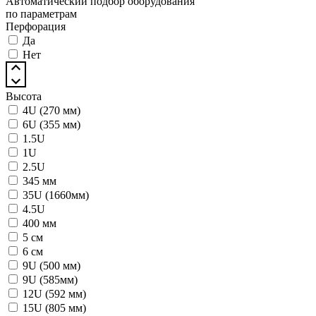
Автоматический подбор оборудования
по параметрам
Перфорация
Да
Нет
Высота
4U (270 мм)
6U (355 мм)
1.5U
1U
2.5U
345 мм
35U (1660мм)
4.5U
400 мм
5 см
6 см
9U (500 мм)
9U (585мм)
12U (592 мм)
15U (805 мм)