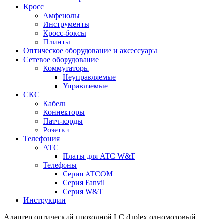
Кросс
Амфенолы
Инструменты
Кросс-боксы
Плинты
Оптическое оборудование и аксессуары
Сетевое оборудование
Коммутаторы
Неуправляемые
Управляемые
СКС
Кабель
Коннекторы
Патч-корды
Розетки
Телефония
АТС
Платы для АТС W&T
Телефоны
Серия ATCOM
Серия Fanvil
Серия W&T
Инструкции
Адаптер оптический проходной LC duplex одномодовый