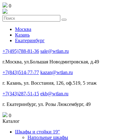
0
Москва
Казань
Екатеринбург
+7(495)788-81-36
sale@wtlan.ru
г.Москва, ул.Большая Новодмитровская, д.49
+7(843)514-77-77
kazan@wtlan.ru
г. Казань, ул. Восстания, 126, оф.519, 5 этаж
+7(343)287-51-15
ekb@wtlan.ru
г. Екатеринбург, ул. Розы Люксембург, 49
0
Каталог
Шкафы и стойки 19"
Напольные шкафы