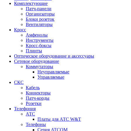
Комплектующие
Патч-панели
Организаторы
Блоки розеток
Вентиляторы
Кросс
Амфенолы
Инструменты
Кросс-боксы
Плинты
Оптическое оборудование и аксессуары
Сетевое оборудование
Коммутаторы
Неуправляемые
Управляемые
СКС
Кабель
Коннекторы
Патч-корды
Розетки
Телефония
АТС
Платы для АТС W&T
Телефоны
Серия ATCOM