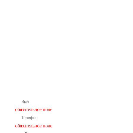
Бесплатная
консультация
нашего
специалиста
Подбор и расчет оборудования
обязательное поле
обязательное поле