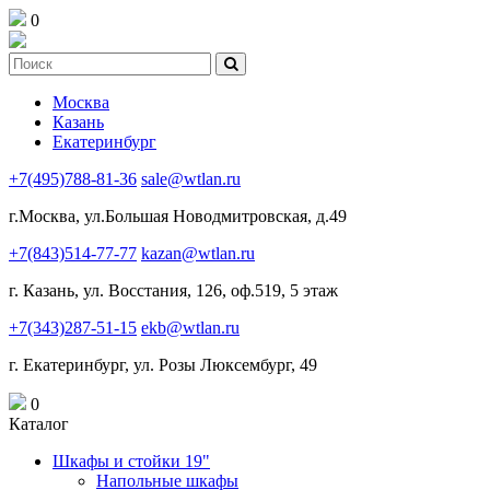
0
Москва
Казань
Екатеринбург
+7(495)788-81-36
sale@wtlan.ru
г.Москва, ул.Большая Новодмитровская, д.49
+7(843)514-77-77
kazan@wtlan.ru
г. Казань, ул. Восстания, 126, оф.519, 5 этаж
+7(343)287-51-15
ekb@wtlan.ru
г. Екатеринбург, ул. Розы Люксембург, 49
0
Каталог
Шкафы и стойки 19"
Напольные шкафы