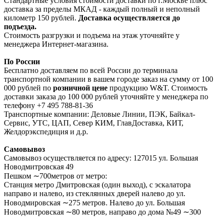
Стандартные условия стоимости доставки по г.Москве плюс
доставка за пределы МКАД - каждый полный и неполный
километр 150 рублей.
Доставка осуществляется до
подъезда.
Стоимость разгрузки и подъема на этаж уточняйте у
менеджера Интернет-магазина.
По России
Бесплатно доставляем по всей России до терминала
транспортной компании в вашем городе заказ на сумму от 100
000 рублей по
розничной цене
продукцию W&T. Стоимость
доставки заказа до 100 000 рублей уточняйте у менеджера по
телефону +7 495 788-81-36
Транспортные компании: Деловые Линии, ПЭК, Байкал-
Сервис, УТС, ЦАП, Север КИМ, ГлавДоставка, КИТ,
Желдорэкспедиция и д.р.
Самовывоз
Самовывоз осуществляется по адресу: 127015 ул. Большая
Новодмитровская 49
Пешком ∼700метров от метро:
Станция метро Дмитровская (один выход), с эскалатора
направо и налево, из стеклянных дверей налево до ул.
Новодмировская ∼275 метров. Налево до ул. Большая
Новодмитровская ∼80 метров, направо до дома №49 ∼300