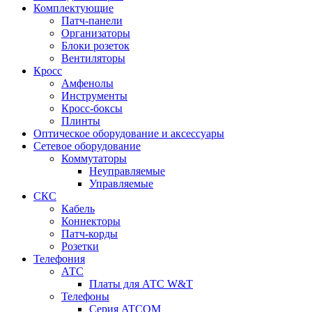
Комплектующие
Патч-панели
Организаторы
Блоки розеток
Вентиляторы
Кросс
Амфенолы
Инструменты
Кросс-боксы
Плинты
Оптическое оборудование и аксессуары
Сетевое оборудование
Коммутаторы
Неуправляемые
Управляемые
СКС
Кабель
Коннекторы
Патч-корды
Розетки
Телефония
АТС
Платы для АТС W&T
Телефоны
Серия ATCOM