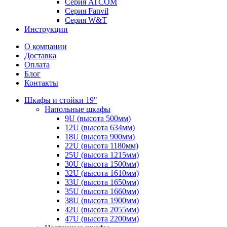
Серия ATCOM
Серия Fanvil
Серия W&T
Инструкции
О компании
Доставка
Оплата
Блог
Контакты
Шкафы и стойки 19"
Напольные шкафы
9U (высота 500мм)
12U (высота 634мм)
18U (высота 900мм)
22U (высота 1180мм)
25U (высота 1215мм)
30U (высота 1500мм)
32U (высота 1610мм)
33U (высота 1650мм)
35U (высота 1660мм)
38U (высота 1900мм)
42U (высота 2055мм)
47U (высота 2200мм)