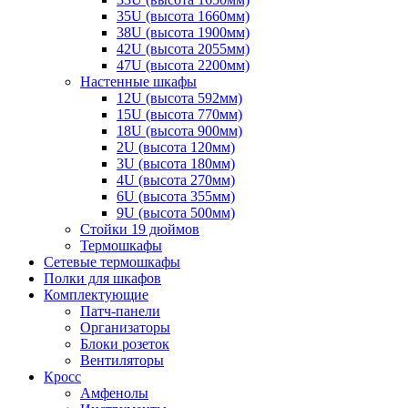
35U (высота 1660мм)
38U (высота 1900мм)
42U (высота 2055мм)
47U (высота 2200мм)
Настенные шкафы
12U (высота 592мм)
15U (высота 770мм)
18U (высота 900мм)
2U (высота 120мм)
3U (высота 180мм)
4U (высота 270мм)
6U (высота 355мм)
9U (высота 500мм)
Стойки 19 дюймов
Термошкафы
Сетевые термошкафы
Полки для шкафов
Комплектующие
Патч-панели
Организаторы
Блоки розеток
Вентиляторы
Кросс
Амфенолы