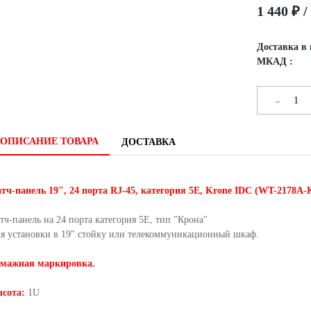
1 440 ₽ 
Доставка в 
МКАД :
-
ОПИСАНИЕ ТОВАРА
ДОСТАВКА
тч-панель 19", 24 порта RJ-45, категория 5Е, Krone IDC (WT-2178A-
тч-панель на 24 порта категория 5Е, тип "Крона"
я установки в 19" стойку или телекоммуникационный шкаф.
мажная маркировка.
сота:
1U