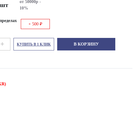
от 50000р -
/ шт
10%
пределах
+ 500 ₽
+
В КОРЗИНУ
КУПИТЬ В 1 КЛИК
KR)