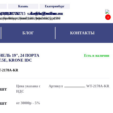
Казань
Екатеринбург
sale@wtlan.ru
kazan@wtlan.ru
ekb@wtlan.ru
5)788-81-36
43)514-77-77
(343)287-51-15
0
 ул.Большая Новодмитровская, д.49
ь, ул. Восстания, 126, оф.519, 5 этаж
катеринбург, ул. Розы Люксембург, 49
БЛОГ
КОНТАКТЫ
ЕЛЬ 19", 24 ПОРТА
Есть в наличии
Т.5E, KRONE IDC
-2178A-KR
Цена указана с
Артикул
WT-2178A-KR
/ шт
НДС
/ шт
от 30000р - 5%