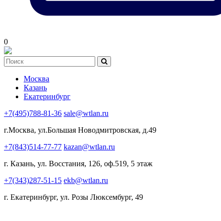
0
Москва
Казань
Екатеринбург
+7(495)788-81-36
sale@wtlan.ru
г.Москва, ул.Большая Новодмитровская, д.49
+7(843)514-77-77
kazan@wtlan.ru
г. Казань, ул. Восстания, 126, оф.519, 5 этаж
+7(343)287-51-15
ekb@wtlan.ru
г. Екатеринбург, ул. Розы Люксембург, 49