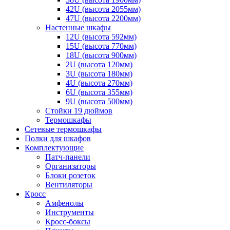
42U (высота 2055мм)
47U (высота 2200мм)
Настенные шкафы
12U (высота 592мм)
15U (высота 770мм)
18U (высота 900мм)
2U (высота 120мм)
3U (высота 180мм)
4U (высота 270мм)
6U (высота 355мм)
9U (высота 500мм)
Стойки 19 дюймов
Термошкафы
Сетевые термошкафы
Полки для шкафов
Комплектующие
Патч-панели
Организаторы
Блоки розеток
Вентиляторы
Кросс
Амфенолы
Инструменты
Кросс-боксы