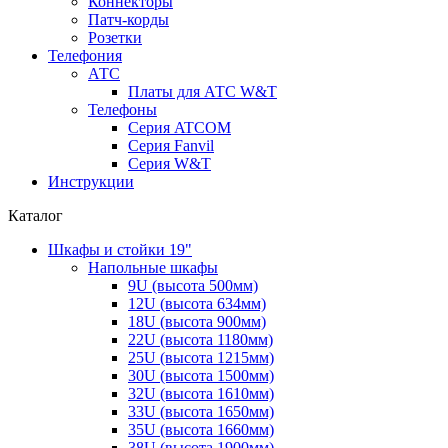
Коннекторы
Патч-корды
Розетки
Телефония
АТС
Платы для АТС W&T
Телефоны
Серия ATCOM
Серия Fanvil
Серия W&T
Инструкции
Каталог
Шкафы и стойки 19"
Напольные шкафы
9U (высота 500мм)
12U (высота 634мм)
18U (высота 900мм)
22U (высота 1180мм)
25U (высота 1215мм)
30U (высота 1500мм)
32U (высота 1610мм)
33U (высота 1650мм)
35U (высота 1660мм)
38U (высота 1900мм)