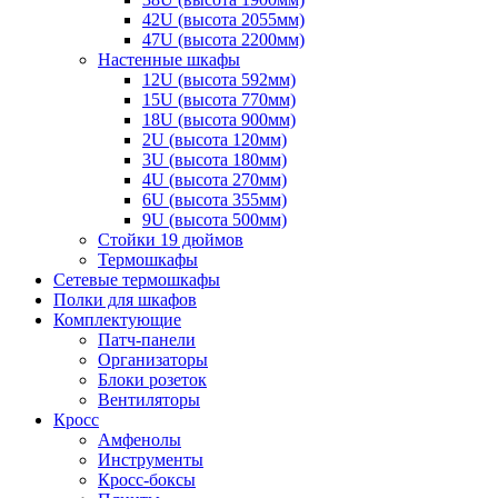
42U (высота 2055мм)
47U (высота 2200мм)
Настенные шкафы
12U (высота 592мм)
15U (высота 770мм)
18U (высота 900мм)
2U (высота 120мм)
3U (высота 180мм)
4U (высота 270мм)
6U (высота 355мм)
9U (высота 500мм)
Стойки 19 дюймов
Термошкафы
Сетевые термошкафы
Полки для шкафов
Комплектующие
Патч-панели
Организаторы
Блоки розеток
Вентиляторы
Кросс
Амфенолы
Инструменты
Кросс-боксы