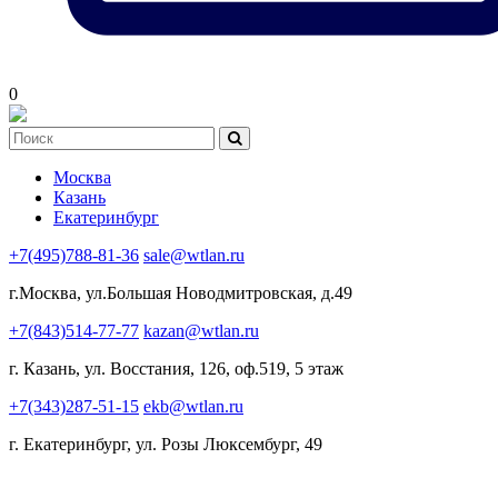
0
Москва
Казань
Екатеринбург
+7(495)788-81-36
sale@wtlan.ru
г.Москва, ул.Большая Новодмитровская, д.49
+7(843)514-77-77
kazan@wtlan.ru
г. Казань, ул. Восстания, 126, оф.519, 5 этаж
+7(343)287-51-15
ekb@wtlan.ru
г. Екатеринбург, ул. Розы Люксембург, 49