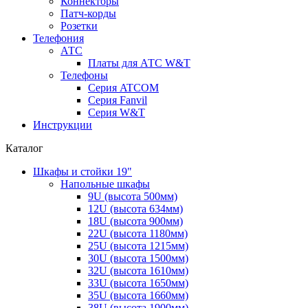
Коннекторы
Патч-корды
Розетки
Телефония
АТС
Платы для АТС W&T
Телефоны
Серия ATCOM
Серия Fanvil
Серия W&T
Инструкции
Каталог
Шкафы и стойки 19"
Напольные шкафы
9U (высота 500мм)
12U (высота 634мм)
18U (высота 900мм)
22U (высота 1180мм)
25U (высота 1215мм)
30U (высота 1500мм)
32U (высота 1610мм)
33U (высота 1650мм)
35U (высота 1660мм)
38U (высота 1900мм)