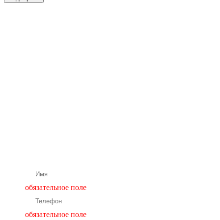
Бесплатная
консультация
нашего
специалиста
Подбор и расчет оборудования
обязательное поле
обязательное поле