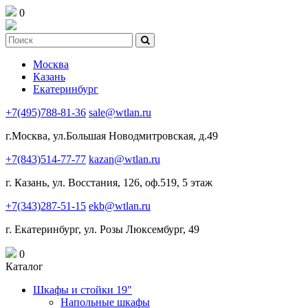
0
Москва
Казань
Екатеринбург
+7(495)788-81-36
sale@wtlan.ru
г.Москва, ул.Большая Новодмитровская, д.49
+7(843)514-77-77
kazan@wtlan.ru
г. Казань, ул. Восстания, 126, оф.519, 5 этаж
+7(343)287-51-15
ekb@wtlan.ru
г. Екатеринбург, ул. Розы Люксембург, 49
0
Каталог
Шкафы и стойки 19"
Напольные шкафы