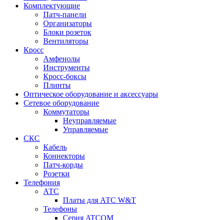
Комплектующие
Патч-панели
Организаторы
Блоки розеток
Вентиляторы
Кросс
Амфенолы
Инструменты
Кросс-боксы
Плинты
Оптическое оборудование и аксессуары
Сетевое оборудование
Коммутаторы
Неуправляемые
Управляемые
СКС
Кабель
Коннекторы
Патч-корды
Розетки
Телефония
АТС
Платы для АТС W&T
Телефоны
Серия ATCOM