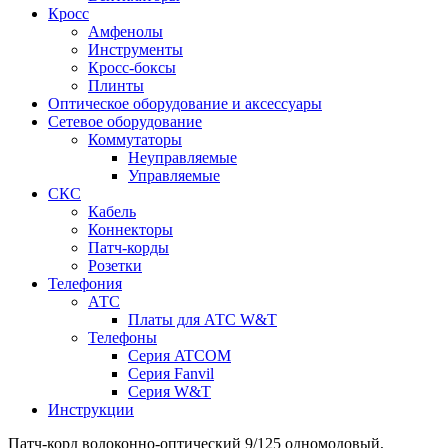
Кросс
Амфенолы
Инструменты
Кросс-боксы
Плинты
Оптическое оборудование и аксессуары
Сетевое оборудование
Коммутаторы
Неуправляемые
Управляемые
СКС
Кабель
Коннекторы
Патч-корды
Розетки
Телефония
АТС
Платы для АТС W&T
Телефоны
Серия ATCOM
Серия Fanvil
Серия W&T
Инструкции
Патч-корд волоконно-оптический 9/125 одномодовый,