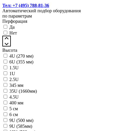
Тел: +7 (495) 788-81-36
Автоматический подбор оборудования
по параметрам
Перфорация
Да
Нет
Высота
4U (270 мм)
6U (355 мм)
1.5U
1U
2.5U
345 мм
35U (1660мм)
4.5U
400 мм
5 см
6 см
9U (500 мм)
9U (585мм)