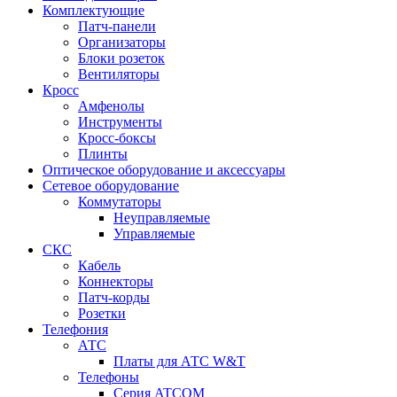
Комплектующие
Патч-панели
Организаторы
Блоки розеток
Вентиляторы
Кросс
Амфенолы
Инструменты
Кросс-боксы
Плинты
Оптическое оборудование и аксессуары
Сетевое оборудование
Коммутаторы
Неуправляемые
Управляемые
СКС
Кабель
Коннекторы
Патч-корды
Розетки
Телефония
АТС
Платы для АТС W&T
Телефоны
Серия ATCOM