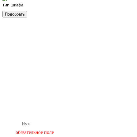
Тип шкафа
Бесплатная
консультация
нашего
специалиста
Подбор и расчет оборудования
обязательное поле