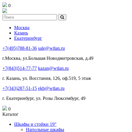
0
Москва
Казань
Екатеринбург
+7(495)788-81-36
sale@wtlan.ru
г.Москва, ул.Большая Новодмитровская, д.49
+7(843)514-77-77
kazan@wtlan.ru
г. Казань, ул. Восстания, 126, оф.519, 5 этаж
+7(343)287-51-15
ekb@wtlan.ru
г. Екатеринбург, ул. Розы Люксембург, 49
0
Каталог
Шкафы и стойки 19"
Напольные шкафы