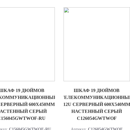
ШКАФ 19 ДЮЙМОВ
ШКАФ 19 ДЮЙМОВ
КОММУНИКАЦИОННЫЙ
ТЕЛЕКОММУНИКАЦИОННЫ
СЕРВЕРНЫЙ 600Х450ММ
12U СЕРВЕРНЫЙ 600Х540М
АСТЕННЫЙ СЕРЫЙ
НАСТЕННЫЙ СЕРЫЙ
C156045GWTWOF-RU
C126054GWTWOF
икул:
C156045GWTWOF-RU
Артикул:
C126054GWTWOF