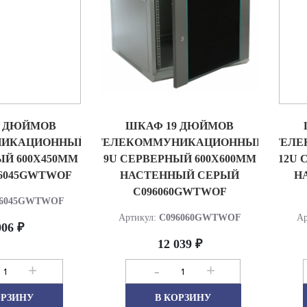
9 ДЮЙМОВ
ШКАФ 19 ДЮЙМОВ
НИКАЦИОННЫЙ
ТЕЛЕКОММУНИКАЦИОННЫЙ
ТЕЛЕ
ЫЙ 600Х450ММ
9U СЕРВЕРНЫЙ 600Х600ММ
12U 
6045GWTWOF
НАСТЕННЫЙ СЕРЫЙ
Н
C096060GWTWOF
6045GWTWOF
Артикул:
C096060GWTWOF
Ар
006 ₽
12 039 ₽
+
-
+
ОРЗИНУ
В КОРЗИНУ