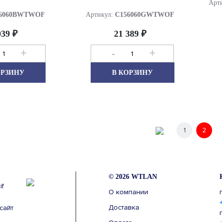
Арт
96060BWTWOF
Артикул:
C156060GWTWOF
039 ₽
21 389 ₽
+
-
+
ОРЗИНУ
В КОРЗИНУ
1
2
© 2026 WTLAN
О компании
Доставка
сайт