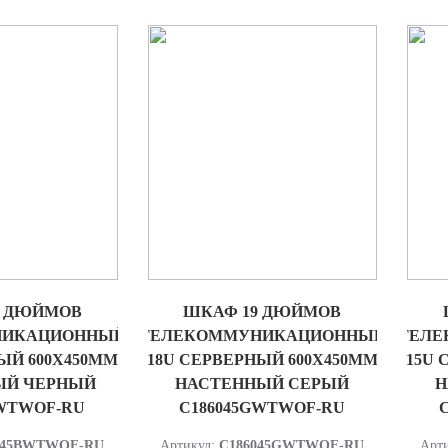
9 ДЮЙМОВ
ШКАФ 19 ДЮЙМОВ
НИКАЦИОННЫЙ
ТЕЛЕКОММУНИКАЦИОННЫЙ
ТЕЛЕ
ЫЙ 600Х450ММ
18U СЕРВЕРНЫЙ 600Х450ММ
15U 
ЫЙ ЧЕРНЫЙ
НАСТЕННЫЙ СЕРЫЙ
Н
BWTWOF-RU
C186045GWTWOF-RU
045BWTWOF-RU
Артикул:
C186045GWTWOF-RU
Арт