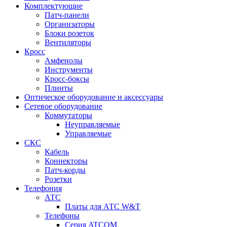
Комплектующие
Патч-панели
Организаторы
Блоки розеток
Вентиляторы
Кросс
Амфенолы
Инструменты
Кросс-боксы
Плинты
Оптическое оборудование и аксессуары
Сетевое оборудование
Коммутаторы
Неуправляемые
Управляемые
СКС
Кабель
Коннекторы
Патч-корды
Розетки
Телефония
АТС
Платы для АТС W&T
Телефоны
Серия ATCOM