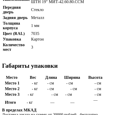
ШТН 19" МИТ-42.60.80.ССМ
Передняя
Стекло
дверь
Задняя дверь
Металл
Толщина
1 мм
корпуса
Цвет (RAL)
7035
Упаковка
Картон
Количество
3
мест
Габариты упаковки
Место
Вес
Длина
Ширина
Высота
Место 1
- кг
- см
- см
- см
Место 2
- кг
- см
- см
- см
Место 3
- кг
- см
- см
- см
—
Итого
- кг
—
—
В пределах МКАД
Доставка заказа на сумму от 20000 рублей - бесплатно.