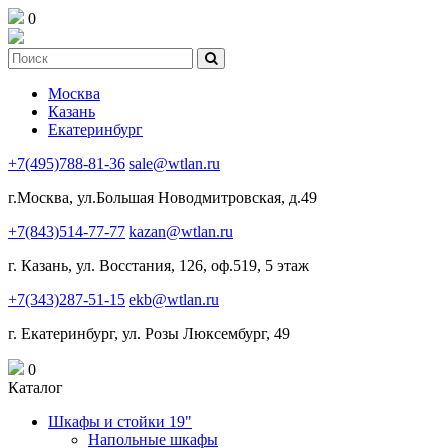
0
Москва
Казань
Екатеринбург
+7(495)788-81-36
sale@wtlan.ru
г.Москва, ул.Большая Новодмитровская, д.49
+7(843)514-77-77
kazan@wtlan.ru
г. Казань, ул. Восстания, 126, оф.519, 5 этаж
+7(343)287-51-15
ekb@wtlan.ru
г. Екатеринбург, ул. Розы Люксембург, 49
0
Каталог
Шкафы и стойки 19"
Напольные шкафы