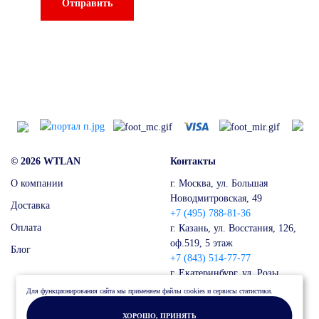
Отправить
© 2026 WTLAN
Контакты
О компании
г. Москва, ул. Большая
Новодмитровская, 49
Доставка
+7 (495) 788-81-36
Оплата
г. Казань, ул. Восстания, 126,
оф.519, 5 этаж
Блог
+7 (843) 514-77-77
г. Екатеринбург, ул. Розы
Люксембург, 49
Для функционирования сайта мы применяем файлы cookies и сервисы статистики.
+7 (343) 287-51-15
ХОРОШО, ПРИНЯТЬ