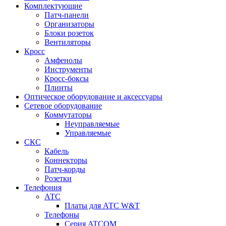
Комплектующие
Патч-панели
Организаторы
Блоки розеток
Вентиляторы
Кросс
Амфенолы
Инструменты
Кросс-боксы
Плинты
Оптическое оборудование и аксессуары
Сетевое оборудование
Коммутаторы
Неуправляемые
Управляемые
СКС
Кабель
Коннекторы
Патч-корды
Розетки
Телефония
АТС
Платы для АТС W&T
Телефоны
Серия ATCOM