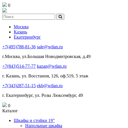
0
Москва
Казань
Екатеринбург
+7(495)788-81-36
sale@wtlan.ru
г.Москва, ул.Большая Новодмитровская, д.49
+7(843)514-77-77
kazan@wtlan.ru
г. Казань, ул. Восстания, 126, оф.519, 5 этаж
+7(343)287-51-15
ekb@wtlan.ru
г. Екатеринбург, ул. Розы Люксембург, 49
0
Каталог
Шкафы и стойки 19"
Напольные шкафы