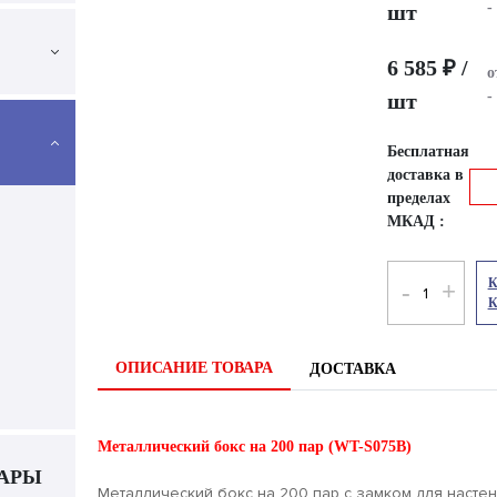
-
шт
6 585 ₽ /
о
-
шт
Бесплатная
доставка в
пределах
МКАД :
К
-
+
ОПИСАНИЕ ТОВАРА
ДОСТАВКА
Металлический бокс на 200 пар (WT-S075B)
УАРЫ
Металлический бокс на 200 пар с замком для насте