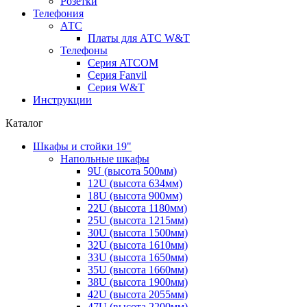
Розетки
Телефония
АТС
Платы для АТС W&T
Телефоны
Серия ATCOM
Серия Fanvil
Серия W&T
Инструкции
Каталог
Шкафы и стойки 19"
Напольные шкафы
9U (высота 500мм)
12U (высота 634мм)
18U (высота 900мм)
22U (высота 1180мм)
25U (высота 1215мм)
30U (высота 1500мм)
32U (высота 1610мм)
33U (высота 1650мм)
35U (высота 1660мм)
38U (высота 1900мм)
42U (высота 2055мм)
47U (высота 2200мм)