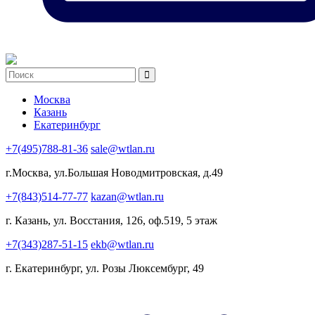
Москва
Казань
Екатеринбург
+7(495)788-81-36
sale@wtlan.ru
г.Москва, ул.Большая Новодмитровская, д.49
+7(843)514-77-77
kazan@wtlan.ru
г. Казань, ул. Восстания, 126, оф.519, 5 этаж
+7(343)287-51-15
ekb@wtlan.ru
г. Екатеринбург, ул. Розы Люксембург, 49