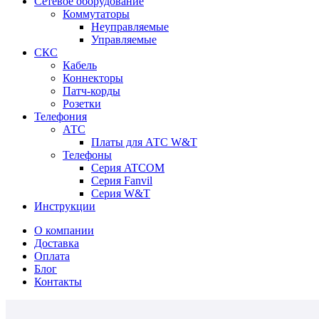
Сетевое оборудование
Коммутаторы
Неуправляемые
Управляемые
СКС
Кабель
Коннекторы
Патч-корды
Розетки
Телефония
АТС
Платы для АТС W&T
Телефоны
Серия ATCOM
Серия Fanvil
Серия W&T
Инструкции
О компании
Доставка
Оплата
Блог
Контакты